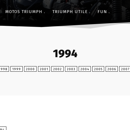
MOTOS TRIUMPH
TRIUMPH UTILE
FUN
1994
1998
1999
2000
2001
2002
2003
2004
2005
2006
2007
994