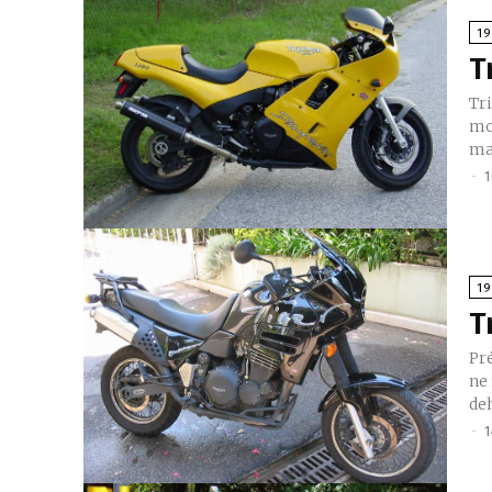
1
T
Triu
mo
mai
-
1
1
T
Présent
ne
deh
-
1