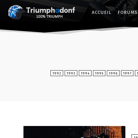
ACCUEIL
FORUMS
1992
1993
1994
1995
1996
1997
1