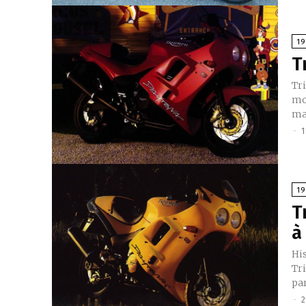
1
T
Triu
mod
-
1
1
T
à
His
Tr
par
-
2