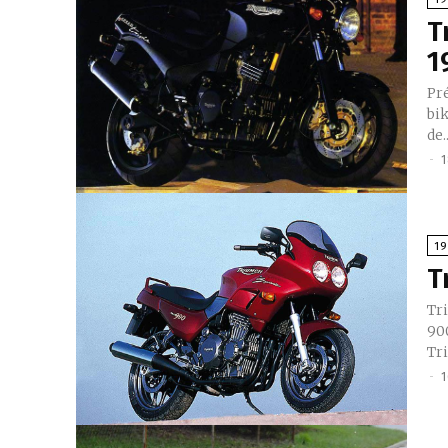
T
1
Prés
bik
de..
-
1
1
T
Triump
90
Tri
-
1