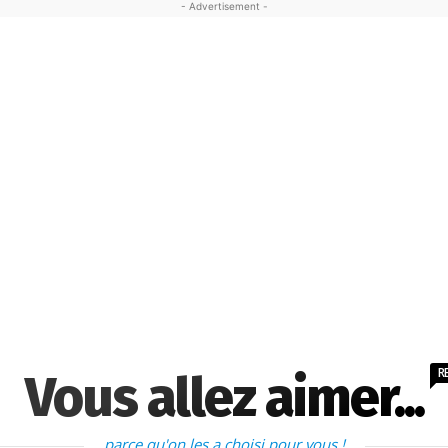
- Advertisement -
R
Vous allez aimer...
parce qu'on les a choisi pour vous !