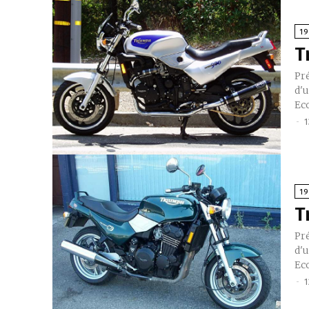
1
T
Présen
d'u
Eco
-
1
1
T
Présen
d'u
Eco
-
1