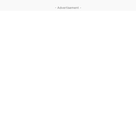
limit="4" offset="4" sort="random_posts"]
- Advertisement -