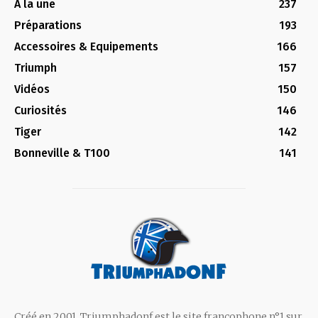
A la une
237
Préparations
193
Accessoires & Equipements
166
Triumph
157
Vidéos
150
Curiosités
146
Tiger
142
Bonneville & T100
141
Créé en 2001, Triumphadonf est le site francophone n°1 sur