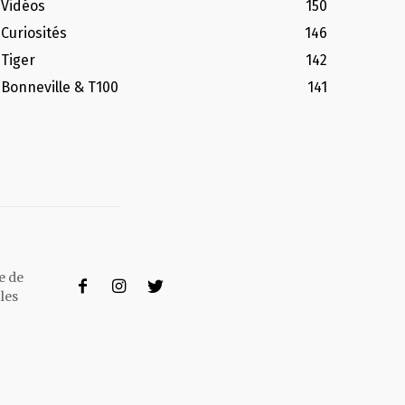
Vidéos
150
Curiosités
146
Tiger
142
Bonneville & T100
141
e de
les