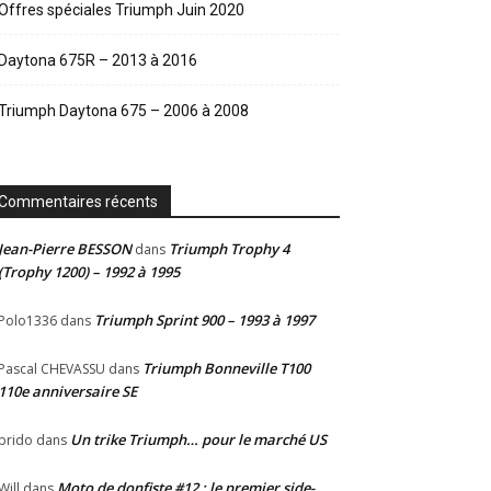
Offres spéciales Triumph Juin 2020
Daytona 675R – 2013 à 2016
Triumph Daytona 675 – 2006 à 2008
Commentaires récents
Jean-Pierre BESSON
Triumph Trophy 4
dans
(Trophy 1200) – 1992 à 1995
Triumph Sprint 900 – 1993 à 1997
Polo1336
dans
Triumph Bonneville T100
Pascal CHEVASSU
dans
110e anniversaire SE
Un trike Triumph… pour le marché US
prido
dans
Moto de donfiste #12 : le premier side-
Will
dans