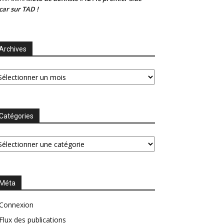
car sur TAD !
Archives
chives
Catégories
tégories
Méta
Connexion
Flux des publications