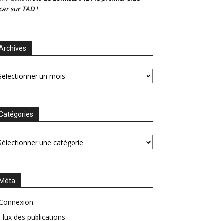
car sur TAD !
Archives
chives
Catégories
tégories
Méta
Connexion
Flux des publications