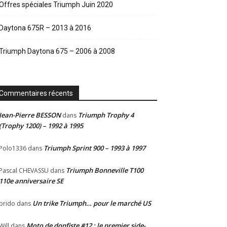
Offres spéciales Triumph Juin 2020
Daytona 675R – 2013 à 2016
Triumph Daytona 675 – 2006 à 2008
Commentaires récents
Jean-Pierre BESSON
Triumph Trophy 4
dans
(Trophy 1200) – 1992 à 1995
Triumph Sprint 900 – 1993 à 1997
Polo1336
dans
Triumph Bonneville T100
Pascal CHEVASSU
dans
110e anniversaire SE
Un trike Triumph… pour le marché US
prido
dans
Moto de donfiste #12 : le premier side-
Will
dans