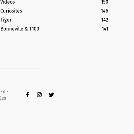
Vidéos
150
Curiosités
146
Tiger
142
Bonneville & T100
141
e de
les