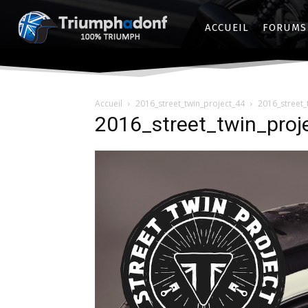
ACCUEIL
FORUMS
Accueil
2016_street_twin_project_44
2016_street_
2016_street_twin_proj