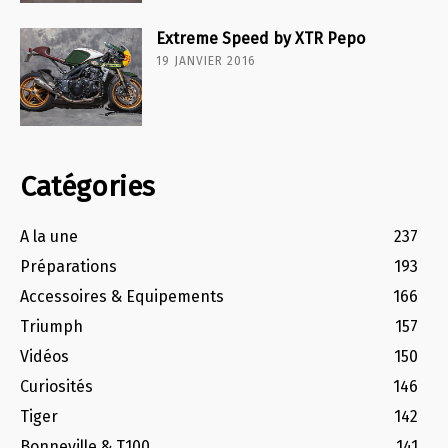
Extreme Speed by XTR Pepo
19 JANVIER 2016
Catégories
A la une
237
Préparations
193
Accessoires & Equipements
166
Triumph
157
Vidéos
150
Curiosités
146
Tiger
142
Bonneville & T100
141