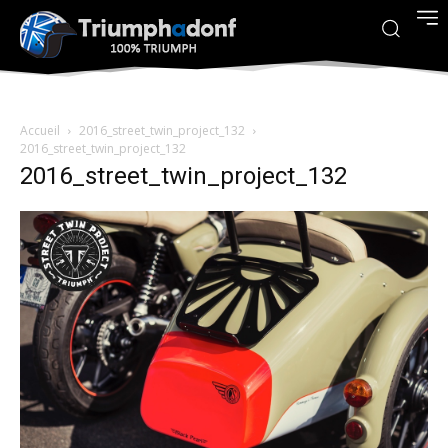
Accueil
2016_street_twin_project_132
2016_street_twin_project_132
2016_street_twin_project_132