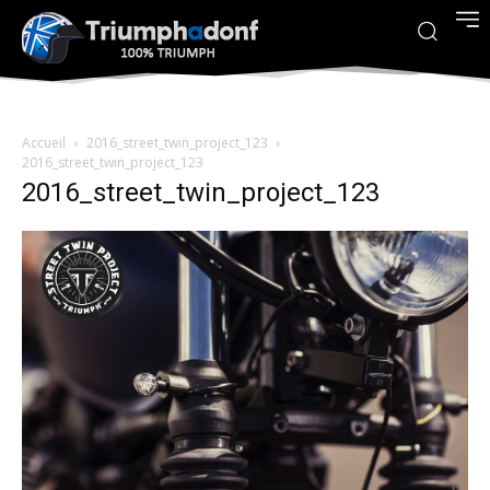
Accueil
2016_street_twin_project_123
2016_street_twin_project_123
2016_street_twin_project_123