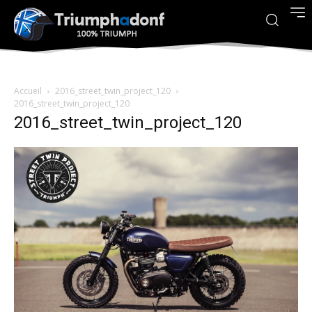
Accueil
2016_street_twin_project_120
2016_street_twin_project_120
2016_street_twin_project_120