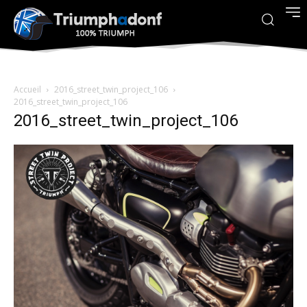
Accueil
2016_street_twin_project_106
2016_street_twin_project_106
2016_street_twin_project_106