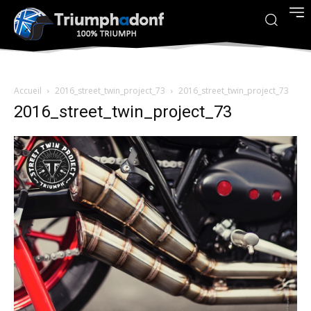
Accueil
2016_street_twin_project_73
2016_street_twin_project_73
2016_street_twin_project_73