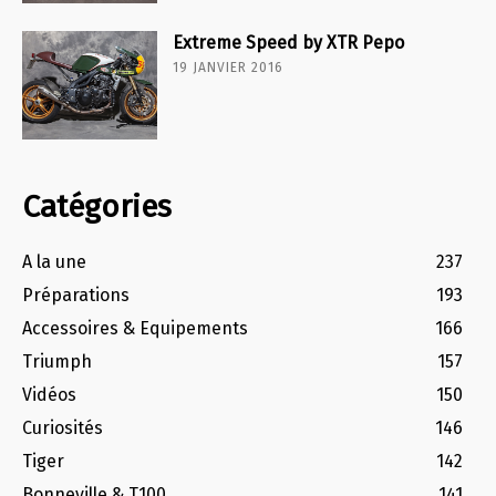
Extreme Speed by XTR Pepo
19 JANVIER 2016
Catégories
A la une
237
Préparations
193
Accessoires & Equipements
166
Triumph
157
Vidéos
150
Curiosités
146
Tiger
142
Bonneville & T100
141