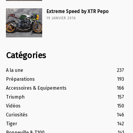
Extreme Speed by XTR Pepo
19 JANVIER 2016
Catégories
A la une
237
Préparations
193
Accessoires & Equipements
166
Triumph
157
Vidéos
150
Curiosités
146
Tiger
142
Bonneville & T100
141