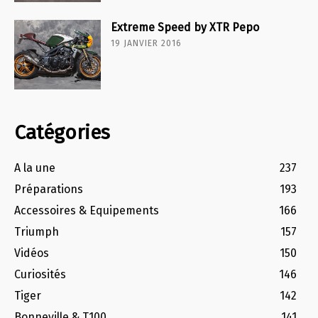
Extreme Speed by XTR Pepo
19 JANVIER 2016
Catégories
A la une
237
Préparations
193
Accessoires & Equipements
166
Triumph
157
Vidéos
150
Curiosités
146
Tiger
142
Bonneville & T100
141