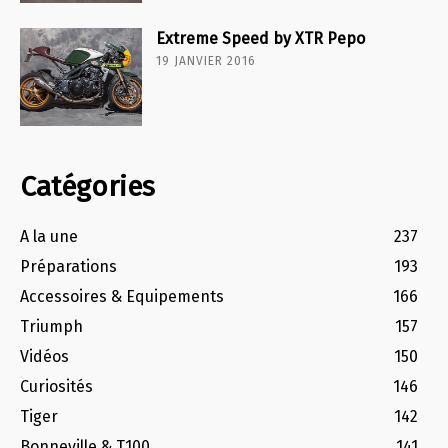
Extreme Speed by XTR Pepo
19 JANVIER 2016
Catégories
A la une
237
Préparations
193
Accessoires & Equipements
166
Triumph
157
Vidéos
150
Curiosités
146
Tiger
142
Bonneville & T100
141